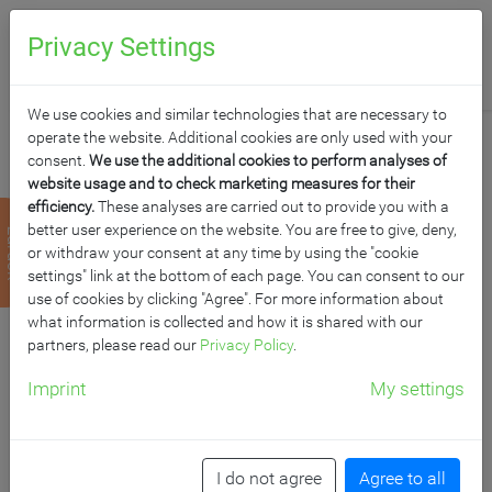
0
Anfragen
Privacy Settings
We use cookies and similar technologies that are necessary to
operate the website. Additional cookies are only used with your
consent.
We use the additional cookies to perform analyses of
website usage and to check marketing measures for their
efficiency.
These analyses are carried out to provide you with a
CHILLOUT-BAG-
better user experience on the website. You are free to give, deny,
zurück
or withdraw your consent at any time by using the "cookie
LOUNGE
settings" link at the bottom of each page. You can consent to our
use of cookies by clicking "Agree". For more information about
what information is collected and how it is shared with our
B/H/T: 145x78x82 cm, Inhalt: 400 l
partners, please read our
Privacy Policy
.
Imprint
My settings
I do not agree
Agree to all