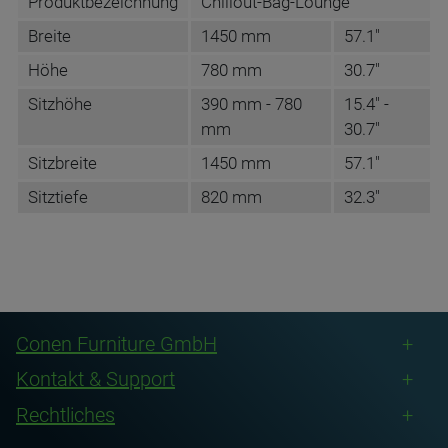
Produktbezeichnung
Chillout-Bag-Lounge
Breite
1450 mm
57.1"
Höhe
780 mm
30.7"
Sitzhöhe
390 mm - 780
15.4" -
mm
30.7"
Sitzbreite
1450 mm
57.1"
Sitztiefe
820 mm
32.3"
DATENBLATT DE
Name
MWN Möbelwerk Niesky GmbH
Anschrift
Neuhofer Str. 9
Conen Furniture GmbH
DE-02906 Niesky
Kontakt & Support
E-Mail
info@moebelwerk-niesky.de
Rechtliches
Adresse