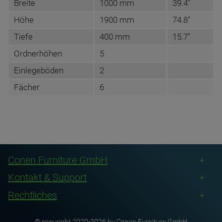
Breite
1000 mm
39.4"
Höhe
1900 mm
74.8"
Tiefe
400 mm
15.7"
Ordnerhöhen
5
Einlegeböden
2
Fächer
6
DATENBLATT DE
Name
Conen Group GmbH
Anschrift
Conenstr. 4
Conen Furniture GmbH
DE-54497 Morbach-Gonzerath
Kontakt & Support
E-Mail Adresse
info@conen-produkte.com
Rechtliches
Internet
https://www.conen-group.com
Telefon
+49 6533 75-100
© copyright 2020-2026 by Conen Furniture GmbH