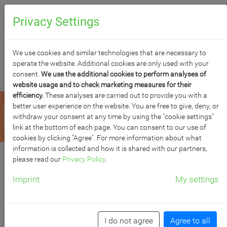
0
Anfragen
Privacy Settings
We use cookies and similar technologies that are necessary to
operate the website. Additional cookies are only used with your
consent.
We use the additional cookies to perform analyses of
website usage and to check marketing measures for their
efficiency.
These analyses are carried out to provide you with a
GARDEROBENSCHRAN
better user experience on the website. You are free to give, deny, or
zurück
withdraw your consent at any time by using the "cookie settings"
MIT SPIEGEL UND
link at the bottom of each page. You can consent to our use of
cookies by clicking "Agree". For more information about what
information is collected and how it is shared with our partners,
GARDEROBENSTANGE,
please read our
Privacy Policy
.
5 ORDNERHÖHEN -
Imprint
My settings
SERIE EVO180
I do not agree
Agree to all