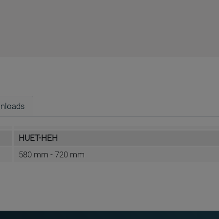
nloads
HUET-HEH
580 mm - 720 mm
Conen Furniture GmbH