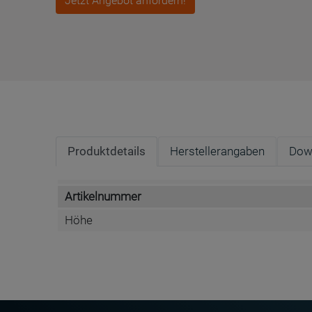
Jetzt Angebot anfordern!
Produktdetails
Herstellerangaben
Dow
Artikelnummer
Höhe
DATENBLATT DE
Name