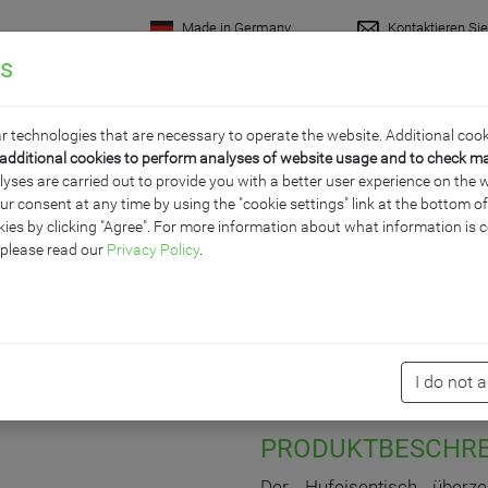
Made in Germany
Kontaktieren Si
gs
rodukte
Raumkonzepte
Wissenswertes
Servi
r technologies that are necessary to operate the website. Additional cook
additional cookies to perform analyses of website usage and to check m
ses are carried out to provide you with a better user experience on the w
ur consent at any time by using the "cookie settings" link at the bottom 
PIZANER"
ies by clicking "Agree". For more information about what information is c
 please read our
Privacy Policy
.
I do not 
PRODUKTBESCHR
Der Hufeisentisch überze