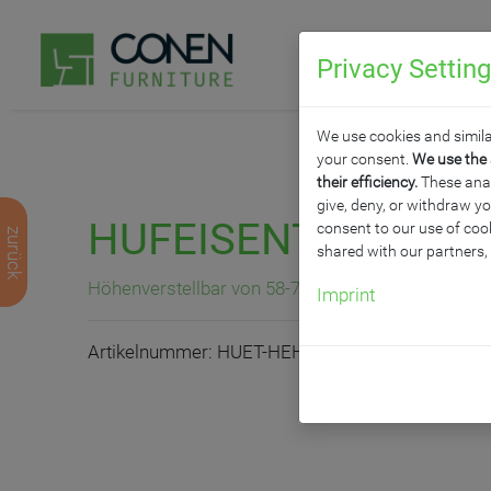
Privacy Settin
P
We use cookies and simila
your consent.
We use the 
their efficiency.
These analy
give, deny, or withdraw yo
HUFEISENTISCH "LI
consent to our use of cook
zurück
shared with our partners,
Höhenverstellbar von 58-72 cm, B/T: 200x140 cm
Imprint
Artikelnummer: HUET-HEH