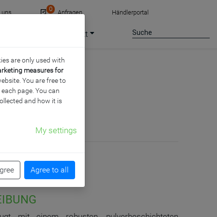
0
e uns
Anfragen
Händlerportal
ce
Jobs
Kontakt
ies are only used with
arketing measures for
ebsite. You are free to
of each page. You can
ollected and how it is
My settings
agree
Agree to all
EIBUNG
ugt mit einem robusten, pulverbeschichteten