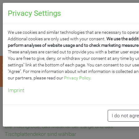
0
Anfragen
Privacy Settings
We use cookies and similar technologies that are necessary to operat
Additional cookies are only used with your consent.
We use the addit
perform analyses of website usage and to check marketing measures f
These analyses are carried out to provide you with a better user expe
You are free to give, deny, or withdraw your consent at any time by u
KLAPPTISCH MIT
settings" link at the bottom of each page. You can consent to our use
zurück
"Agree". For more information about what information is collected an
CHROMGESTELL UND
our partners, please read our
Privacy Policy
.
Imprint
MELAMINHARZBESCHI
TISCHPLATTE
I do not agr
Die Tischgröße, das Material der Zarge und das
Tischplattendekor sind wählbar