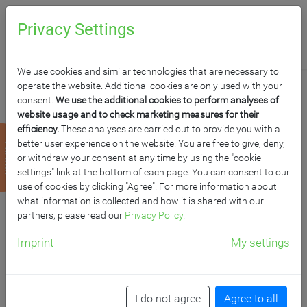
0
Anfragen
Privacy Settings
We use cookies and similar technologies that are necessary to
operate the website. Additional cookies are only used with your
consent.
We use the additional cookies to perform analyses of
website usage and to check marketing measures for their
efficiency.
These analyses are carried out to provide you with a
MOBILE STELLWAND
better user experience on the website. You are free to give, deny,
zurück
or withdraw your consent at any time by using the "cookie
BESTEHEND AUS 4
settings" link at the bottom of each page. You can consent to our
use of cookies by clicking "Agree". For more information about
what information is collected and how it is shared with our
TAFELFLÄCHEN AUF
partners, please read our
Privacy Policy
.
ROLLEN
Imprint
My settings
Maße Tafelfläche: B/H: 120x150 cm, Gesamthöhe: 192
cm
I do not agree
Agree to all