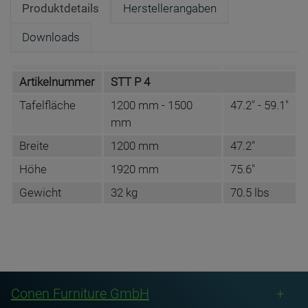
Produktdetails
Herstellerangaben
Downloads
Artikelnummer
STT P 4
Tafelfläche
1200 mm - 1500
47.2" - 59.1"
mm
Breite
1200 mm
47.2"
Höhe
1920 mm
75.6"
Gewicht
32 kg
70.5 lbs
DATENBLATT DE
Name
Conen Furniture GmbH
STT P 4
Anschrift
Conenstr. 4
Conen Furniture GmbH