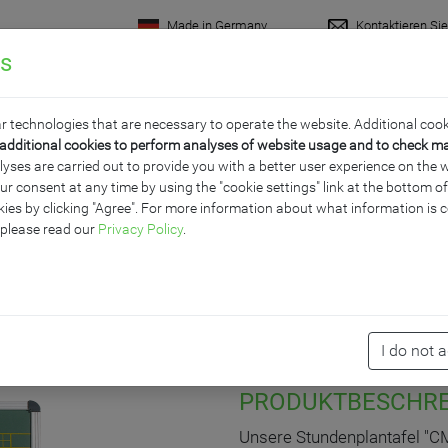
Made in Germany
Kontaktieren Si
gs
rodukte
Raumkonzepte
Wissenswertes
Servi
r technologies that are necessary to operate the website. Additional cook
additional cookies to perform analyses of website usage and to check m
ses are carried out to provide you with a better user experience on the w
ur consent at any time by using the "cookie settings" link at the bottom 
ERSONALPLAN UND STU
ies by clicking "Agree". For more information about what information is c
 please read our
Privacy Policy
.
PREMIUM STAHLEMAILLE
x 20/16 mm
I do not 
PRODUKTBESCHR
Unsere Stundenplantafel "CMP