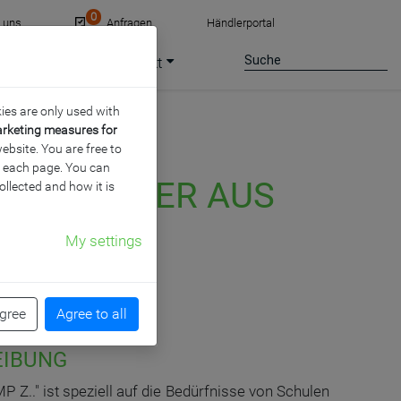
0
e uns
Anfragen
Händlerportal
ce
Jobs
Kontakt
ies are only used with
arketing measures for
ebsite. You are free to
of each page. You can
NDENRASTER AUS
ollected and how it is
, GRÜN
My settings
agree
Agree to all
EIBUNG
 Z.." ist speziell auf die Bedürfnisse von Schulen