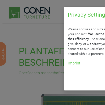
Privacy Settin
P
We use cookies and simila
your consent.
We use the 
their efficiency.
These analy
give, deny, or withdraw yo
PLANTAFEL MIT P
consent to our use of cook
zurück
shared with our partners,
BESCHREIBBARER 
Imprint
Oberflächen magnethaftend, Rastermaß BxH: 20 