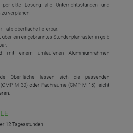
e perfekte Lösung alle Unterrichtsstunden und
 zu verplanen.
r Tafeloberfläche lieferbar.
t über ein eingebranntes Stundenplanraster in gelb
bar.
sind mit einem umlaufenen Aluminiumrahmen
nde Oberfläche lassen sich die passenden
e (CMP M 30) oder Fachräume (CMP M 15) leicht
eren.
LE
der 12 Tagesstunden
n