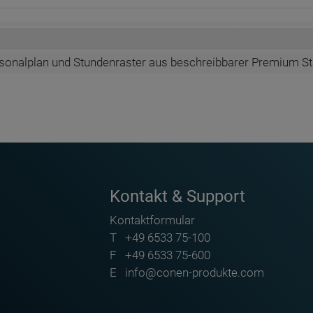
rsonalplan und Stundenraster aus beschreibbarer Premium St
Kontakt & Support
Kontaktformular
T
+49 6533 75-100
F
+49 6533 75-600
ppmagnete mit Symbol für
Satz Magnete - Kippmagnete für Lehrpersonen
E
info@conen-produkte.com
15 - CMP M 15 S
10x15 - CMP M 15