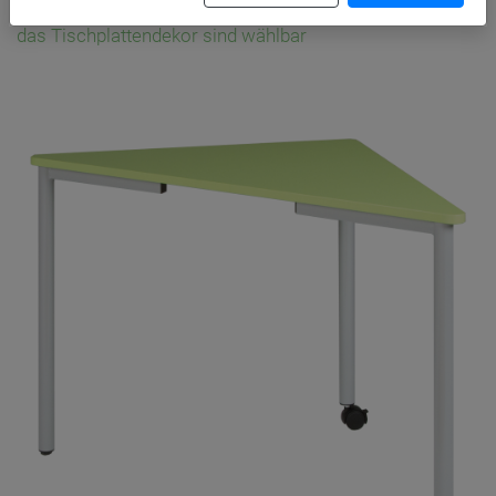
DieTischhöhen, die Ral- Farben für die Tischgestelle und
das Tischplattendekor sind wählbar