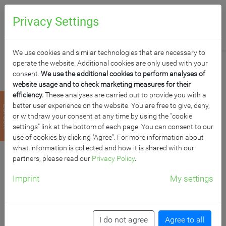
0
Anfragen
Privacy Settings
We use cookies and similar technologies that are necessary to
operate the website. Additional cookies are only used with your
consent.
We use the additional cookies to perform analyses of
website usage and to check marketing measures for their
efficiency.
These analyses are carried out to provide you with a
PYTHAGORAS
better user experience on the website. You are free to give, deny,
zurück
or withdraw your consent at any time by using the "cookie
DREIECKTISCH
settings" link at the bottom of each page. You can consent to our
use of cookies by clicking "Agree". For more information about
what information is collected and how it is shared with our
MELAMIN MIT
partners, please read our
Privacy Policy
.
AUFNAHME FÜR EINE
Imprint
My settings
ERGO TRAY BOX
I do not agree
Agree to all