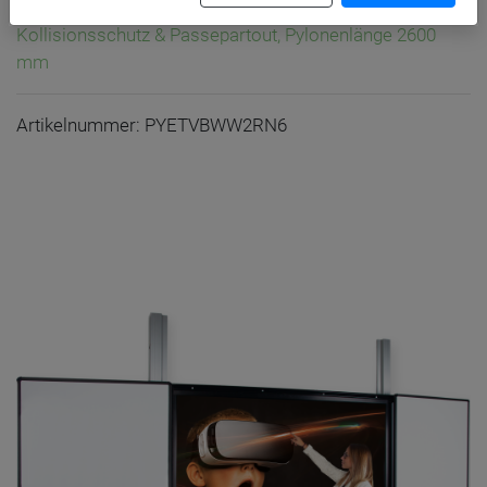
mit zwei festen Whiteboardflächen, zwei Rollflügeln,
Kollisionsschutz & Passepartout, Pylonenlänge 2600
mm
Artikelnummer: PYETVBWW2RN6