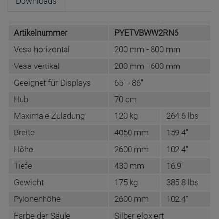
Downloads
Artikelnummer
PYETVBWW2RN6
Vesa horizontal
200 mm - 800 mm
Vesa vertikal
200 mm - 600 mm
Geeignet für Displays
65" - 86"
Hub
70 cm
Maximale Zuladung
120 kg
264.6 lbs
Breite
4050 mm
159.4"
Höhe
2600 mm
102.4"
Tiefe
430 mm
16.9"
Gewicht
175 kg
385.8 lbs
Pylonenhöhe
2600 mm
102.4"
Farbe der Säule
Silber eloxiert