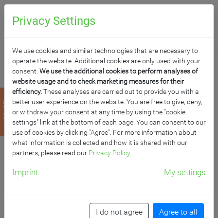
0
Anfragen
Privacy Settings
We use cookies and similar technologies that are necessary to
operate the website. Additional cookies are only used with your
consent.
We use the additional cookies to perform analyses of
website usage and to check marketing measures for their
efficiency.
These analyses are carried out to provide you with a
RAIL 2.0 - ELEKTRISCH
better user experience on the website. You are free to give, deny,
zurück
or withdraw your consent at any time by using the "cookie
HÖHENVERSTELLBARE
settings" link at the bottom of each page. You can consent to our
use of cookies by clicking "Agree". For more information about
what information is collected and how it is shared with our
INTERAKTIVE TAFEL,
partners, please read our
Privacy Policy
.
HALTERUNG FÜR
Imprint
My settings
MONITORE
I do not agree
Agree to all