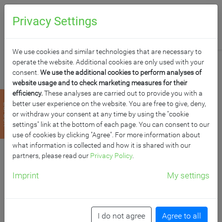
0
Anfragen
Privacy Settings
We use cookies and similar technologies that are necessary to
operate the website. Additional cookies are only used with your
consent.
We use the additional cookies to perform analyses of
website usage and to check marketing measures for their
efficiency.
These analyses are carried out to provide you with a
SCHUTZWAND MIT
better user experience on the website. You are free to give, deny,
zurück
or withdraw your consent at any time by using the "cookie
ACRYLGLAS, SERIE
settings" link at the bottom of each page. You can consent to our
use of cookies by clicking "Agree". For more information about
what information is collected and how it is shared with our
DMT AC
partners, please read our
Privacy Policy
.
Imprint
My settings
B/H/T: 150x120x50 cm
Artikelnummer: DMT AC2
I do not agree
Agree to all