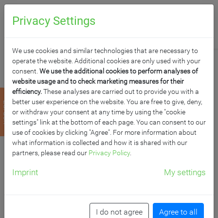
0
Anfragen
Privacy Settings
We use cookies and similar technologies that are necessary to
operate the website. Additional cookies are only used with your
consent.
We use the additional cookies to perform analyses of
website usage and to check marketing measures for their
efficiency.
These analyses are carried out to provide you with a
STANDVITRINE LINK
better user experience on the website. You are free to give, deny,
zurück
or withdraw your consent at any time by using the "cookie
MITTIG GETEILT MIT 4
settings" link at the bottom of each page. You can consent to our
use of cookies by clicking "Agree". For more information about
what information is collected and how it is shared with our
SCHIEBETÜREN FÜR
partners, please read our
Privacy Policy
.
DEN INNENBEREICH
Imprint
My settings
B/H/T: 150x186x40 cm, Anzahl Glaseinlegeböden
wählbar
I do not agree
Agree to all