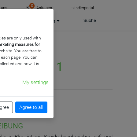
0
e uns
Anfragen
Händlerportal
ce
Jobs
Kontakt
ies are only used with
arketing measures for
ebsite. You are free to
of each page. You can
DIA-RAIL 1
ollected and how it is
My settings
agree
Agree to all
EIBUNG
lle in Blau ist mit Kreide beschreibbar, naß und