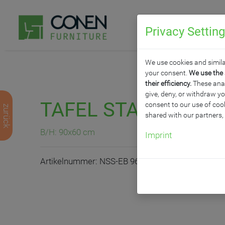
Privacy Settin
P
We use cookies and simila
your consent.
We use the 
their efficiency.
These analy
give, deny, or withdraw yo
TAFEL STAHLEMAILL
consent to our use of cook
zurück
shared with our partners,
B/H: 90x60 cm
Imprint
Artikelnummer: NSS-EB 96 D