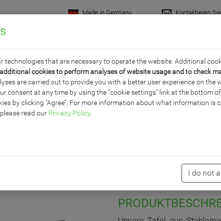
Made in Germany
Kontaktieren Si
gs
rodukte
Raumkonzepte
Wissenswertes
Servi
r technologies that are necessary to operate the website. Additional cook
additional cookies to perform analyses of website usage and to check m
ses are carried out to provide you with a better user experience on the w
ur consent at any time by using the "cookie settings" link at the bottom 
E BLAU 2-SEITIG FÜR ME
ies by clicking "Agree". For more information about what information is c
 please read our
Privacy Policy
.
I do not 
PRODUKTBESCHR
Unsere Tafel aus Stahlemai