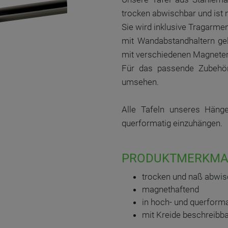
trocken abwischbar und ist
Sie wird inklusive Tragarme
mit Wandabstandhaltern gel
mit verschiedenen Magneten
Für das passende Zubehör
umsehen.
Alle Tafeln unseres Häng
querformatig einzuhängen.
PRODUKTMERKMA
trocken und naß abwis
magnethaftend
in hoch- und querform
mit Kreide beschreibb