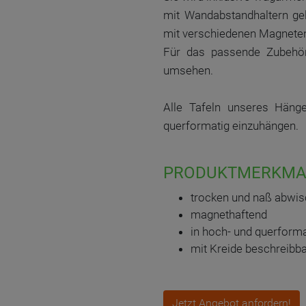
mit Wandabstandhaltern gel
mit verschiedenen Magneten
Für das passende Zubehör
umsehen.
Alle Tafeln unseres Häng
querformatig einzuhängen.
PRODUKTMERKMA
trocken und naß abwis
magnethaftend
in hoch- und querform
mit Kreide beschreibb
Jetzt Angebot anfordern!