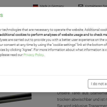
Made in Germany
Kontaktieren Si
gs
rodukte
Raumkonzepte
Wissenswertes
Servi
r technologies that are necessary to operate the website. Additional cook
additional cookies to perform analyses of website usage and to check m
ses are carried out to provide you with a better user experience on the w
ur consent at any time by using the "cookie settings" link at the bottom 
E BLAU 2-SEITIG FÜR ME
ies by clicking "Agree". For more information about what information is c
 please read our
Privacy Policy
.
PRODUKTBESCHR
I do not 
Unsere Tafel aus Stahlemai
trocken abwischbar und ist
Sie wird inklusive Tragarme