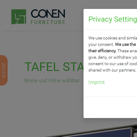
Privacy Settin
P
We use cookies and simila
your consent.
We use the 
their efficiency.
These analy
give, deny, or withdraw yo
TAFEL STAHLEMAILL
consent to our use of cook
zurück
shared with our partners,
Breite und Höhe wählbar
Imprint