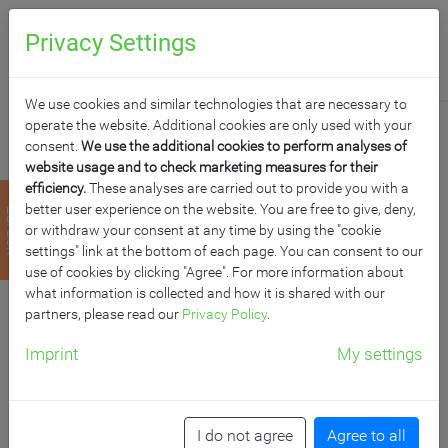
0
Anfragen
Privacy Settings
We use cookies and similar technologies that are necessary to
operate the website. Additional cookies are only used with your
consent.
We use the additional cookies to perform analyses of
website usage and to check marketing measures for their
efficiency.
These analyses are carried out to provide you with a
"SOOOROUND"
better user experience on the website. You are free to give, deny,
zurück
or withdraw your consent at any time by using the "cookie
TAFELRUNDE I
settings" link at the bottom of each page. You can consent to our
use of cookies by clicking "Agree". For more information about
what information is collected and how it is shared with our
BESTEHEND AUS 4
partners, please read our
Privacy Policy
.
TISCHEN
Imprint
My settings
B/H/T: 160x72x80 cm (je Tisch)
I do not agree
Agree to all