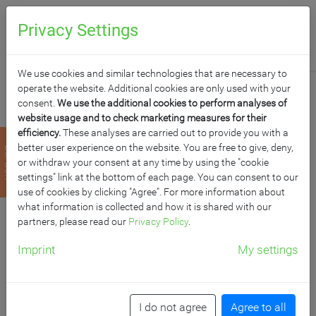
0
Anfragen
Privacy Settings
We use cookies and similar technologies that are necessary to
operate the website. Additional cookies are only used with your
consent.
We use the additional cookies to perform analyses of
website usage and to check marketing measures for their
efficiency.
These analyses are carried out to provide you with a
ROLLPROFI
better user experience on the website. You are free to give, deny,
zurück
or withdraw your consent at any time by using the "cookie
TRAPEZTISCH,
settings" link at the bottom of each page. You can consent to our
use of cookies by clicking "Agree". For more information about
what information is collected and how it is shared with our
FAHRBARER
partners, please read our
Privacy Policy
.
SCHULTISCH
Imprint
My settings
B/T: 140x70/70 cm, Höhe wählbar
I do not agree
Agree to all