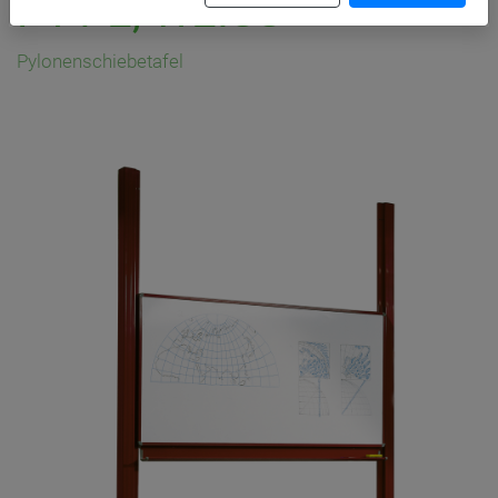
PY1 E, WEISS
Pylonenschiebetafel