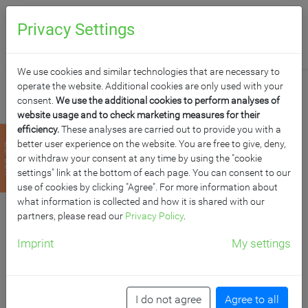
0
Anfragen
Privacy Settings
We use cookies and similar technologies that are necessary to
operate the website. Additional cookies are only used with your
consent.
We use the additional cookies to perform analyses of
website usage and to check marketing measures for their
efficiency.
These analyses are carried out to provide you with a
WHITEBOARD
better user experience on the website. You are free to give, deny,
zurück
or withdraw your consent at any time by using the "cookie
PYLONENTAFEL MIT
settings" link at the bottom of each page. You can consent to our
use of cookies by clicking "Agree". For more information about
what information is collected and how it is shared with our
EINER TAFELFLÄCHE
partners, please read our
Privacy Policy
.
AUS PREMIUM
Imprint
My settings
STAHLEMAILLE, SERIE
I do not agree
Agree to all