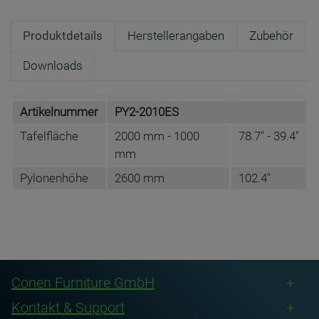
Produktdetails
Herstellerangaben
Zubehör
Downloads
Artikelnummer
PY2-2010ES
Tafelfläche
2000 mm - 1000
78.7" - 39.4"
mm
Pylonenhöhe
2600 mm
102.4"
DATENBLATT DE
Name
Conen Furniture GmbH
PY2-2010ES
Anschrift
Conenstr. 4
Conen Furniture GmbH
DE-54497 Morbach-Gonzerath
Kontakt & Support
BENUTZERHANDBUCH DE