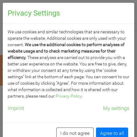
0
Anfragen
Privacy Settings
We use cookies and similar technologies that are necessary to
operate the website. Additional cookies are only used with your
consent.
We use the additional cookies to perform analyses of
website usage and to check marketing measures for their
efficiency.
These analyses are carried out to provide you with a
ZWEIFLÄCHIGE
better user experience on the website. You are free to give, deny,
zurück
or withdraw your consent at any time by using the "cookie
PYLONENTAFEL
settings" link at the bottom of each page. You can consent to our
use of cookies by clicking "Agree". For more information about
what information is collected and how it is shared with our
SCHULTAFEL AUS
partners, please read our
Privacy Policy
.
PREMIUM
Imprint
My settings
STAHLEMAILLE, SERIE
I do not agree
Agree to all