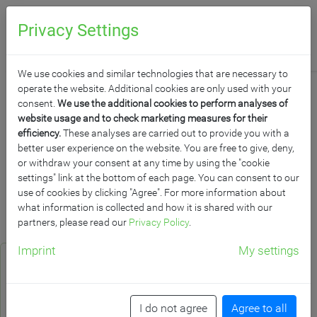
0
Anfragen
Privacy Settings
We use cookies and similar technologies that are necessary to
operate the website. Additional cookies are only used with your
consent.
We use the additional cookies to perform analyses of
website usage and to check marketing measures for their
efficiency.
These analyses are carried out to provide you with a
CORONA
better user experience on the website. You are free to give, deny,
or withdraw your consent at any time by using the "cookie
INFEKTIONSSCHUTZ
settings" link at the bottom of each page. You can consent to our
use of cookies by clicking "Agree". For more information about
what information is collected and how it is shared with our
partners, please read our
Privacy Policy
.
Produkt­filter
/
Reihen
Raster
Imprint
My settings
I do not agree
Agree to all