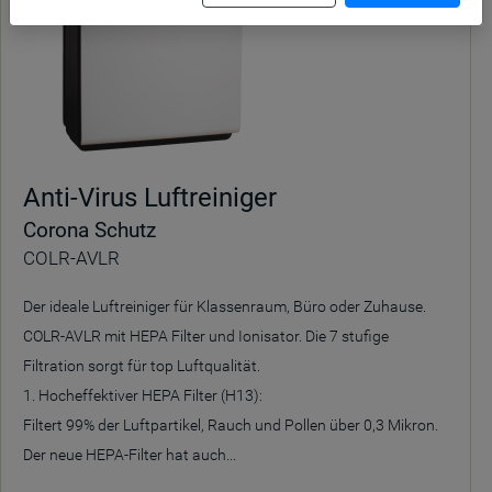
Anti-Virus Luftreiniger
Corona Schutz
COLR-AVLR
Der ideale Luftreiniger für Klassenraum, Büro oder Zuhause.
COLR-AVLR mit HEPA Filter und Ionisator. Die 7 stufige
Filtration sorgt für top Luftqualität.
1. Hocheffektiver HEPA Filter (H13):
Filtert 99% der Luftpartikel, Rauch und Pollen über 0,3 Mikron.
Der neue HEPA-Filter hat auch...