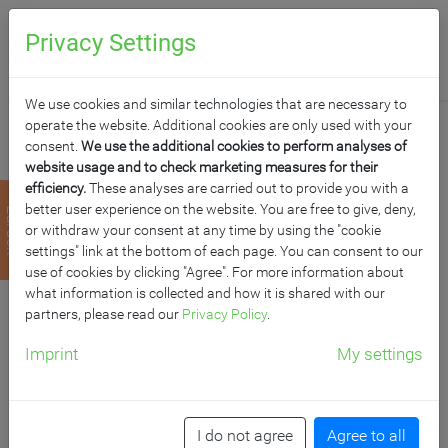
0
Anfragen
Privacy Settings
We use cookies and similar technologies that are necessary to
operate the website. Additional cookies are only used with your
consent.
We use the additional cookies to perform analyses of
website usage and to check marketing measures for their
efficiency.
These analyses are carried out to provide you with a
ZWEI FLÄCHIGE
better user experience on the website. You are free to give, deny,
zurück
or withdraw your consent at any time by using the "cookie
PYLONENTAFEL AUS
settings" link at the bottom of each page. You can consent to our
use of cookies by clicking "Agree". For more information about
what information is collected and how it is shared with our
STAHL, SERIE PY2 ST,
partners, please read our
Privacy Policy
.
GRÜN
Imprint
My settings
B/H: 200x100 cm
I do not agree
Agree to all