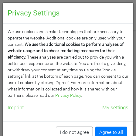
0
Anfragen
Privacy Settings
We use cookies and similar technologies that are necessary to
operate the website. Additional cookies are only used with your
consent.
We use the additional cookies to perform analyses of
website usage and to check marketing measures for their
efficiency.
These analyses are carried out to provide you with a
GARDEROBENLEISTEN
better user experience on the website. You are free to give, deny,
or withdraw your consent at any time by using the "cookie
settings" link at the bottom of each page. You can consent to our
Einfach anzubringen, schön anzusehen.
use of cookies by clicking "Agree". For more information about
Garderobenleisten eignen sich für alle Räume, in denen
what information is collected and how it is shared with our
partners, please read our
Privacy Policy
.
sie entsprechende Wandflächen frei haben und nicht auf
den Platz verzichten möchten, den etwa ein Schrank
Imprint
My settings
einnehmen würde. Mit ihrem edlen Design stören sie
optisch nicht bei der Betrachtung des Raumes.
I do not agree
Agree to all
Produkt­filter
Raster
/
Reihen