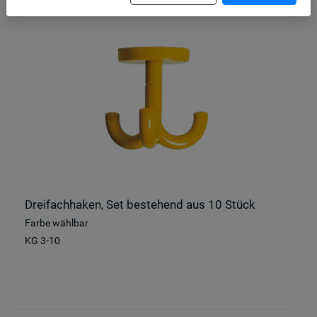
Dreifachhaken, Set bestehend aus 10 Stück
Farbe wählbar
KG 3-10