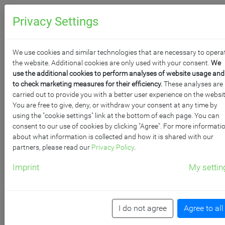
0
Anfragen
Privacy Settings
We use cookies and similar technologies that are necessary to opera
the website. Additional cookies are only used with your consent.
We
use the additional cookies to perform analyses of website usage and
to check marketing measures for their efficiency.
These analyses are
carried out to provide you with a better user experience on the websit
AUSSTELLUNGSVITRIN
You are free to give, deny, or withdraw your consent at any time by
using the "cookie settings" link at the bottom of each page. You can
consent to our use of cookies by clicking "Agree". For more informati
Präsentieren Sie ihre Ausstellungsstücke in unseren
about what information is collected and how it is shared with our
Vitrinen hinter bruchfestem Sicherheitsglas. Durch die
partners, please read our
Privacy Policy
.
Druckzylinderschlösser bleiben ihre Ausstellungsstücke
Imprint
My settin
gegen fremden Zugriff geschützt und ihre Kunst sicher
verwahrt.
Produkt­filter
Raster
/
I do not agree
Agree to all
Reihen