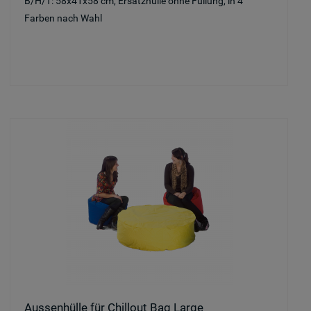
B/H/T: 58x41x58 cm, Ersatzhülle ohne Füllung, in 4
Farben nach Wahl
Aussenhülle für Chillout Bag Large