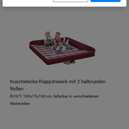
Kuschelecke Klappdreieck mit 2 halbrunden
Rollen
B/H/T: 160x15x160 cm, lieferbar in verschiedenen
Materialien