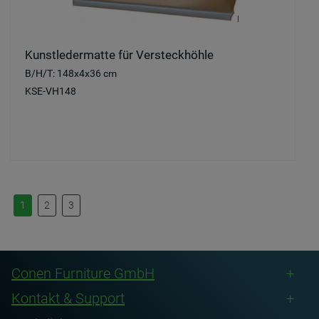
Kunstledermatte für Versteckhöhle
B/H/T: 148x4x36 cm
KSE-VH148
1
2
3
Conen Furniture GmbH
Kontakt & Support