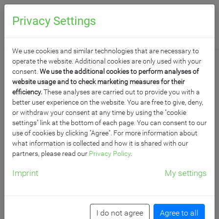
0
Anfragen
Privacy Settings
We use cookies and similar technologies that are necessary to
operate the website. Additional cookies are only used with your
consent.
We use the additional cookies to perform analyses of
website usage and to check marketing measures for their
efficiency.
These analyses are carried out to provide you with a
ZUBEHÖR FÜR
better user experience on the website. You are free to give, deny,
or withdraw your consent at any time by using the "cookie
SITZGELEGENHEITEN
settings" link at the bottom of each page. You can consent to our
use of cookies by clicking "Agree". For more information about
what information is collected and how it is shared with our
Jegliches Zubehör für alles aus der Kategorie Sitzmöbel.
partners, please read our
Privacy Policy
.
Schützen Sie ihren Boden zum Beispiel mit unseren
Imprint
My settings
Filzgleitern vor Kratzern, einfach und frei bestellbar. Ich
liebe es!
Produkt­filter
Raster
/
I do not agree
Agree to all
Reihen