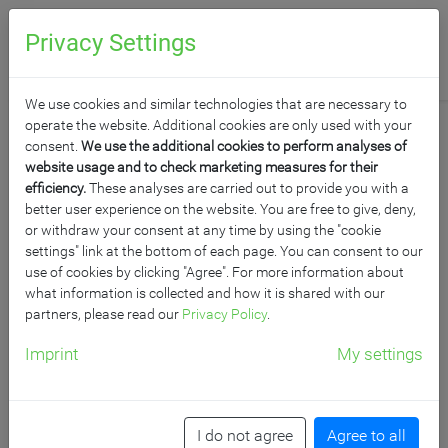
0
Anfragen
Privacy Settings
We use cookies and similar technologies that are necessary to
operate the website. Additional cookies are only used with your
consent.
We use the additional cookies to perform analyses of
website usage and to check marketing measures for their
efficiency.
These analyses are carried out to provide you with a
FERNSEHSCHRÄNKE
better user experience on the website. You are free to give, deny,
or withdraw your consent at any time by using the "cookie
settings" link at the bottom of each page. You can consent to our
Unsere Fernsehschränke stehen auf einem stabilen
use of cookies by clicking "Agree". For more information about
Stahlgestell mit montierten Rollen. Sie sind so mobil
what information is collected and how it is shared with our
partners, please read our
Privacy Policy
.
einsetzbar, ohne dass Sie befürchten müssen, im
inneren etwas durch Bewegung zu beschädigen. Die
Imprint
My settings
Türen sind mit Schlössern versehen, so dass Sie den
Inhalt des Fernsehschrankes auch gleichzeitig gegen
Diebstahl schützen.
I do not agree
Agree to all