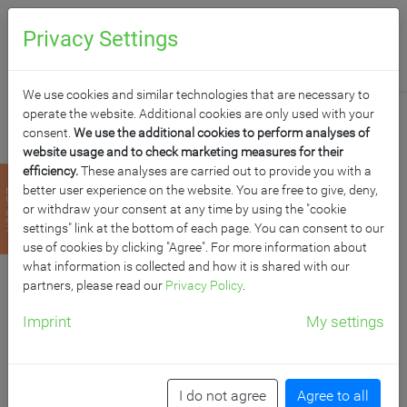
0
Anfragen
Privacy Settings
We use cookies and similar technologies that are necessary to
operate the website. Additional cookies are only used with your
consent.
We use the additional cookies to perform analyses of
website usage and to check marketing measures for their
efficiency.
These analyses are carried out to provide you with a
DECKEN-
better user experience on the website. You are free to give, deny,
zurück
or withdraw your consent at any time by using the "cookie
BEFESTIGUNGSSET
settings" link at the bottom of each page. You can consent to our
use of cookies by clicking "Agree". For more information about
what information is collected and how it is shared with our
CELIDO CUMULOS 4:2
partners, please read our
Privacy Policy
.
Imprint
My settings
Befestigungsset für alle AKUSTIX Vario Elemente
Artikelnummer: AKU_SET4_2
I do not agree
Agree to all