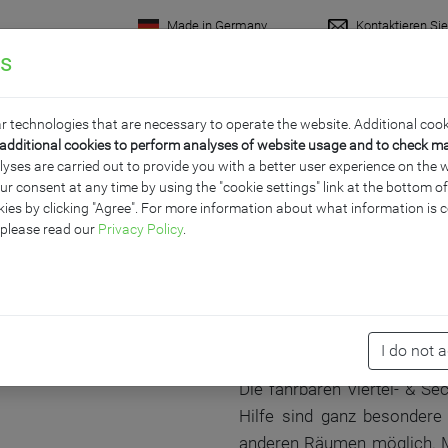
Made in Germany
Kontaktieren Si
gs
rodukte
Raumkonzepte
Wissenswertes
Servi
r technologies that are necessary to operate the website. Additional cook
additional cookies to perform analyses of website usage and to check m
ses are carried out to provide you with a better user experience on the w
ur consent at any time by using the "cookie settings" link at the bottom 
ELKREISREGAL - SERIE 
ies by clicking "Agree". For more information about what information is c
 please read our
Privacy Policy
.
PRODUKTBESCHR
I do not 
Die fahrbaren Viertel- & Se
Hilfe sind ganz besonder
anderen Räumen möglich. Mi