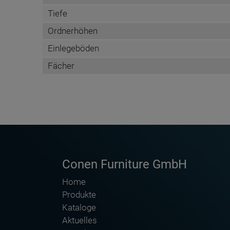
Tiefe
Ordnerhöhen
Einlegeböden
Fächer
DATENBLATT DE
Name
Anschrift
Conen Furniture GmbH
E-Mail Adresse
Home
Internet
Produkte
Telefon
Kataloge
Aktuelles