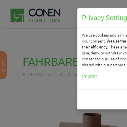
Privacy Settin
P
We use cookies and simila
your consent.
We use the 
their efficiency.
These analy
give, deny, or withdraw yo
FAHRBARES SECHST
consent to our use of cook
zurück
shared with our partners,
Breite 98,7 cm, Tiefe 40 cm, ohne Rückwand
Imprint