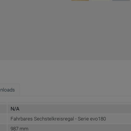
nloads
N/A
Fahrbares Sechstelkreisregal - Serie evo180
987 mm