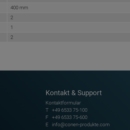
400 mm
2
1
2
Conen Group GmbH
Conenstr. 4
DE-54497 Morbach-Gonzerath
Kontakt & Support
info@conen-produkte.com
Kontaktformular
https://www.conen-group.com
T
+49 6533 75-100
+49 6533 75-100
F
+49 6533 75-600
E
info@conen-produkte.com