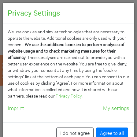
0
Anfragen
Privacy Settings
We use cookies and similar technologies that are necessary to
operate the website. Additional cookies are only used with your
consent.
We use the additional cookies to perform analyses of
website usage and to check marketing measures for their
efficiency.
These analyses are carried out to provide you with a
FEDERZUGTAFEL AUS
better user experience on the website. You are free to give, deny,
zurück
or withdraw your consent at any time by using the "cookie
STAHL, GRÜN
settings" link at the bottom of each page. You can consent to our
use of cookies by clicking "Agree". For more information about
what information is collected and how it is shared with our
MF: 200x100 cm FF: 100x100 cm, fahrbar
partners, please read our
Privacy Policy
.
Imprint
My settings
Artikelnummer: FZR 201STG
I do not agree
Agree to all