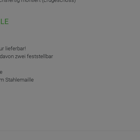
uchsfertig montiert (Erdgeschoss)
LE
r lieferbar!
 davon zwei feststellbar
de
m Stahlemaille