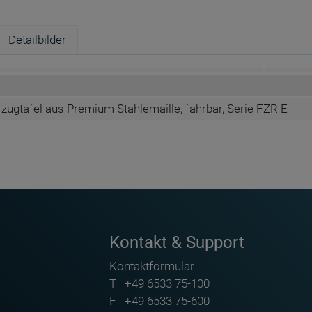
Detailbilder
zugtafel aus Premium Stahlemaille, fahrbar, Serie FZR E
felfläche gesondert aus!
Kontakt & Support
Kontaktformular
T
+49 6533 75-100
F
+49 6533 75-600