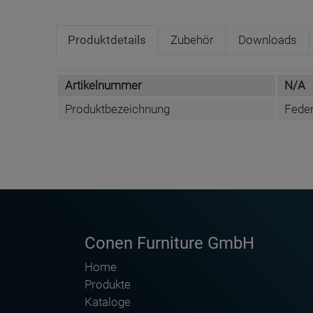
Produktdetails
Zubehör
Downloads
Artikelnummer
N/A
Produktbezeichnung
Feder
Wählen Sie die gewünschte Lineatur für jede Ta
DATENBLATT DE
Conen Furniture GmbH
Home
Produkte
Kataloge