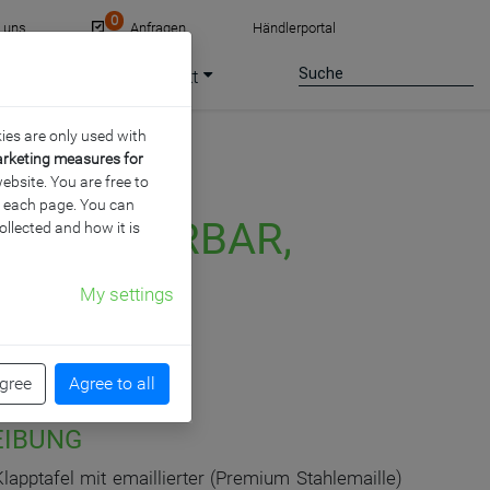
0
e uns
Anfragen
Händlerportal
ce
Jobs
Kontakt
ies are only used with
arketing measures for
ebsite. You are free to
of each page. You can
LE, FAHRBAR,
ollected and how it is
My settings
agree
Agree to all
EIBUNG
apptafel mit emaillierter (Premium Stahlemaille)