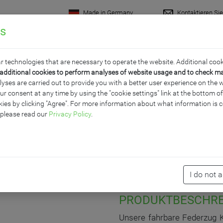
Made in Germany
Kontaktieren Si
gs
rodukte
Raumkonzepte
Wissenswertes
Servi
r technologies that are necessary to operate the website. Additional cook
additional cookies to perform analyses of website usage and to check m
ses are carried out to provide you with a better user experience on the w
ur consent at any time by using the "cookie settings" link at the bottom 
S PREMIUM STAHLEMAIL
ies by clicking "Agree". For more information about what information is c
 please read our
Privacy Policy
.
I do not 
PRODUKTBESCHR
Unsere fahrbare Federzug Kl