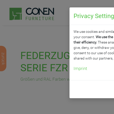
Privacy Settin
P
We use cookies and simila
your consent.
We use the 
their efficiency.
These analy
give, deny, or withdraw yo
FEDERZUGTAFEL AU
consent to our use of cook
zurück
shared with our partners,
SERIE FZR E
Imprint
Größen und RAL Farben wählbar