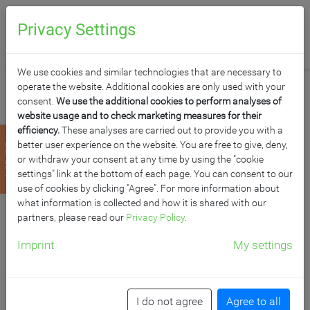
0
Anfragen
Privacy Settings
We use cookies and similar technologies that are necessary to
operate the website. Additional cookies are only used with your
consent.
We use the additional cookies to perform analyses of
website usage and to check marketing measures for their
efficiency.
These analyses are carried out to provide you with a
KLAPPSCHIEBETAFEL
better user experience on the website. You are free to give, deny,
zurück
or withdraw your consent at any time by using the "cookie
SCHULTAFEL AUS
settings" link at the bottom of each page. You can consent to our
use of cookies by clicking "Agree". For more information about
what information is collected and how it is shared with our
PREMIUM
partners, please read our
Privacy Policy
.
STAHLEMAILLE, SERIE
Imprint
My settings
M-EG
I do not agree
Agree to all