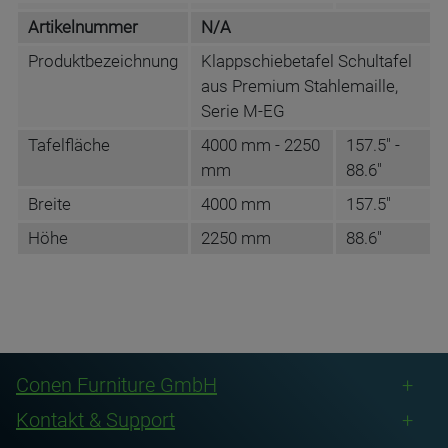
Artikelnummer
N/A
Produktbezeichnung
Klappschiebetafel Schultafel
aus Premium Stahlemaille,
Serie M-EG
Tafelfläche
4000 mm - 2250
157.5" -
mm
88.6"
Breite
4000 mm
157.5"
Höhe
2250 mm
88.6"
Wählen Sie die gewünschte Lineatur für jede
DATENBLATT DE
Tafelfläche gesondert aus!
Conen Furniture GmbH
Kontakt & Support