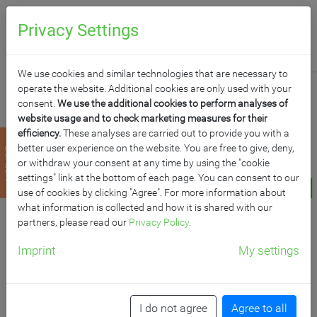
0
Anfragen
Privacy Settings
We use cookies and similar technologies that are necessary to
operate the website. Additional cookies are only used with your
consent.
We use the additional cookies to perform analyses of
website usage and to check marketing measures for their
efficiency.
These analyses are carried out to provide you with a
KORPUS-REGAL MIT
better user experience on the website. You are free to give, deny,
zurück
or withdraw your consent at any time by using the "cookie
MASSIVHOLZSCHÜBEN
settings" link at the bottom of each page. You can consent to our
use of cookies by clicking "Agree". For more information about
what information is collected and how it is shared with our
B/H/T: 69x80x40 cm, mit 10 schienengeführten Schüben
partners, please read our
Privacy Policy
.
mit Sichtfenster
Imprint
My settings
Artikelnummer: 6908 047 00
I do not agree
Agree to all