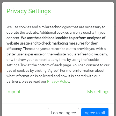
0
Anfragen
Privacy Settings
We use cookies and similar technologies that are necessary to
operate the website. Additional cookies are only used with your
consent.
We use the additional cookies to perform analyses of
website usage and to check marketing measures for their
efficiency.
These analyses are carried out to provide you with a
KORPUS-REGAL MIT
better user experience on the website. You are free to give, deny,
zurück
or withdraw your consent at any time by using the "cookie
MATERIALKÄSTEN
settings" link at the bottom of each page. You can consent to our
use of cookies by clicking "Agree". For more information about
what information is collected and how it is shared with our
UND OFFENEN
partners, please read our
Privacy Policy
.
FÄCHERN
Imprint
My settings
B/H/T: 52x180x40 cm, unten mit 8 Massivholz-Kästen
(ohne Sichtfenster), oben Regal mit 3 Fächern
I do not agree
Agree to all