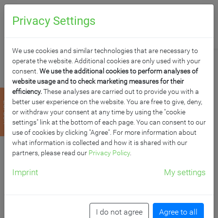
0
Anfragen
Privacy Settings
We use cookies and similar technologies that are necessary to
operate the website. Additional cookies are only used with your
consent.
We use the additional cookies to perform analyses of
website usage and to check marketing measures for their
efficiency.
These analyses are carried out to provide you with a
LEHRERTISCH SERIE
better user experience on the website. You are free to give, deny,
zurück
or withdraw your consent at any time by using the "cookie
"TL"
settings" link at the bottom of each page. You can consent to our
use of cookies by clicking "Agree". For more information about
what information is collected and how it is shared with our
B/H/T: 130x76x65 cm, Melaminplatte mit ABS-Kante
partners, please read our
Privacy Policy
.
Imprint
My settings
I do not agree
Agree to all