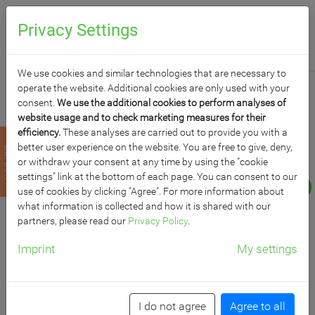
0
Anfragen
Privacy Settings
We use cookies and similar technologies that are necessary to
operate the website. Additional cookies are only used with your
consent.
We use the additional cookies to perform analyses of
website usage and to check marketing measures for their
efficiency.
These analyses are carried out to provide you with a
MODERATIONSWAND,
better user experience on the website. You are free to give, deny,
zurück
or withdraw your consent at any time by using the "cookie
CORONASCHUTZWAND
settings" link at the bottom of each page. You can consent to our
use of cookies by clicking "Agree". For more information about
what information is collected and how it is shared with our
MIT DOPPELSEITIGEM
partners, please read our
Privacy Policy
.
FLANELLSTOFF SERIE
Imprint
My settings
NSTT F
I do not agree
Agree to all