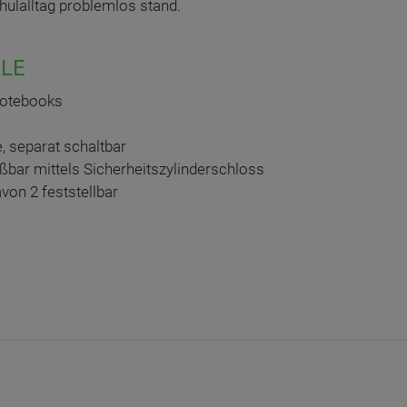
ulalltag problemlos stand.
LE
Notebooks
, separat schaltbar
ßbar mittels Sicherheitszylinderschloss
avon 2 feststellbar