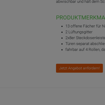
abwischbar und hält dem Sch
PRODUKTMERKMA
13 offene Fächer für 
2 Lüftungsgitter
2x8er Steckdosenleiste
Türen separat abschlie
fahrbar auf 4 Rollen, d
Jetzt Angebot anfordern!