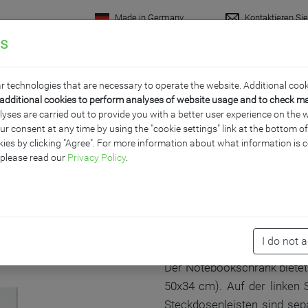
Made in Germany
Kontaktieren Si
gs
rodukte
Raumkonzepte
Wissenswertes
Servi
r technologies that are necessary to operate the website. Additional cook
additional cookies to perform analyses of website usage and to check m
ses are carried out to provide you with a better user experience on the w
ur consent at any time by using the "cookie settings" link at the bottom 
 MIT 13 FÄCHERN, FAH
ies by clicking "Agree". For more information about what information is c
 please read our
Privacy Policy
.
PRODUKTBESCHR
I do not 
Der Notebookschrank bietet
50x34 cm). Auf der linken S
Steckdosenleisten sind sep