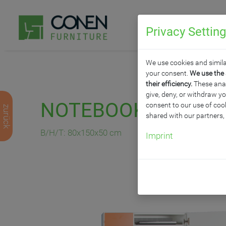
Privacy Settin
P
We use cookies and simila
your consent.
We use the 
their efficiency.
These analy
give, deny, or withdraw yo
NOTEBOOKSCHRANK
consent to our use of cook
zurück
shared with our partners,
B/H/T: 80x150x50 cm
Imprint