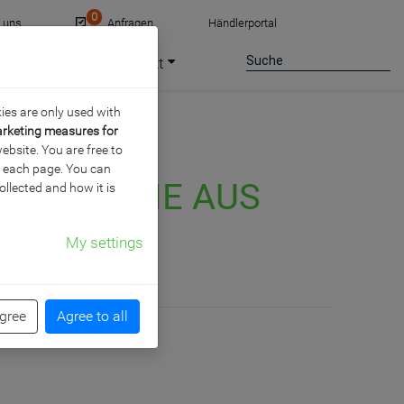
0
e uns
Anfragen
Händlerportal
ce
Jobs
Kontakt
ies are only used with
arketing measures for
ebsite. You are free to
of each page. You can
AFELFLÄCHE AUS
ollected and how it is
My settings
agree
Agree to all