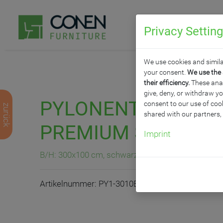
Privacy Settin
P
We use cookies and simila
your consent.
We use the 
their efficiency.
These analy
give, deny, or withdraw yo
PYLONENTAFEL, SC
consent to our use of cook
zurück
shared with our partners,
PREMIUM STAHLEMAI
Imprint
B/H: 300x100 cm, schwarz
Artikelnummer: PY1-3010ES