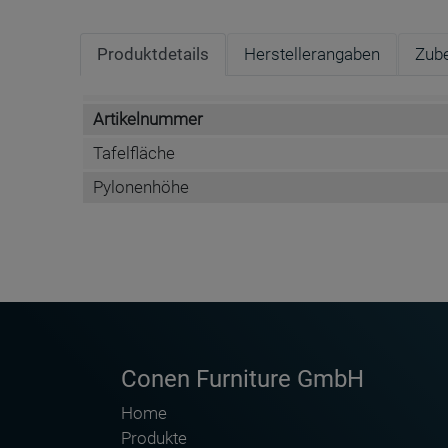
Produktdetails
Herstellerangaben
Zub
Artikelnummer
Tafelfläche
Pylonenhöhe
DATENBLATT DE
Name
PY1-3010ES
Anschrift
Conen Furniture GmbH
E-Mail Adresse
Home
Internet
Produkte