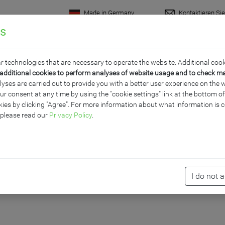
Made in Germany
Kontaktieren Si
gs
rodukte
Raumkonzepte
Wissenswertes
Servi
r technologies that are necessary to operate the website. Additional cook
additional cookies to perform analyses of website usage and to check m
ses are carried out to provide you with a better user experience on the w
ur consent at any time by using the "cookie settings" link at the bottom 
HULTAFEL MIT EINER T
ies by clicking "Agree". For more information about what information is c
 please read our
Privacy Policy
.
LLE, SERIE PY1 E
I do not 