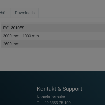
ehör
Downloads
PY1-3010ES
3000 mm - 1000 mm
2600 mm
Conen Furniture GmbH
Conenstr. 4
DE-54497 Morbach-Gonzerath
Kontakt & Support
info@conen-produkte.com
Kontaktformular
https://www.conen-produkte.de
T
+49 6533 75-100