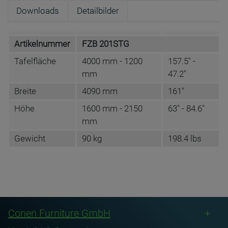
Downloads
Detailbilder
Artikelnummer
FZB 201STG
Tafelfläche
4000 mm - 1200
157.5" -
mm
47.2"
Breite
4090 mm
161"
Höhe
1600 mm - 2150
63" - 84.6"
mm
Gewicht
90 kg
198.4 lbs
Wählen Sie die gewünschte Lineatur für jede
DATENBLATT DE
Name
Conen Furniture GmbH
Tafelfläche gesondert aus!
FZB 201STG
Anschrift
Conenstr. 4
Conen Furniture GmbH
DE-54497 Morbach-Gonzerath