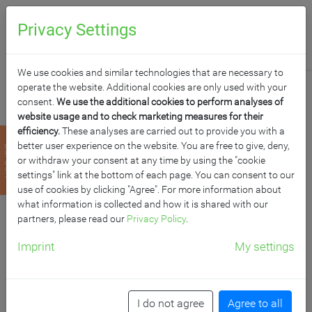
0
Anfragen
Privacy Settings
We use cookies and similar technologies that are necessary to
operate the website. Additional cookies are only used with your
consent.
We use the additional cookies to perform analyses of
website usage and to check marketing measures for their
efficiency.
These analyses are carried out to provide you with a
WANDTAFEL
better user experience on the website. You are free to give, deny,
zurück
or withdraw your consent at any time by using the "cookie
SCHULTAFEL AUS
settings" link at the bottom of each page. You can consent to our
use of cookies by clicking "Agree". For more information about
what information is collected and how it is shared with our
STAHL, SERIE FZ ST,
partners, please read our
Privacy Policy
.
GRÜN
Imprint
My settings
MF: 200x100 cm, FF: 100x100 cm, mit Bodenabstützung
I do not agree
Agree to all