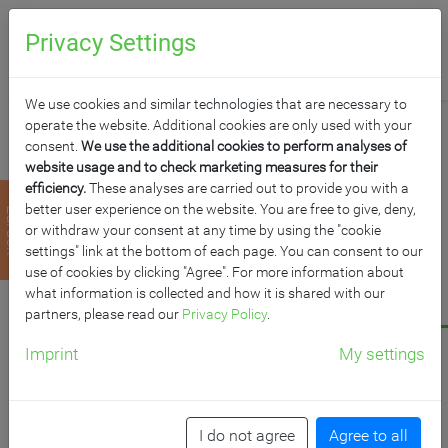
0
Anfragen
Privacy Settings
We use cookies and similar technologies that are necessary to
operate the website. Additional cookies are only used with your
consent.
We use the additional cookies to perform analyses of
website usage and to check marketing measures for their
efficiency.
These analyses are carried out to provide you with a
STAPELSTUHL
better user experience on the website. You are free to give, deny,
zurück
or withdraw your consent at any time by using the "cookie
MORITZ MIT
settings" link at the bottom of each page. You can consent to our
use of cookies by clicking "Agree". For more information about
what information is collected and how it is shared with our
SCHICHTHOLZGESTEL
partners, please read our
Privacy Policy
.
Imprint
My settings
Sitzhöhe: 46 cm, mit Vierfuß Schichtholzgestell,
Sitzschale Buche natur mit Sitz- und Rückenpolster
I do not agree
Agree to all
Artikelnummer: STH-MOSRP