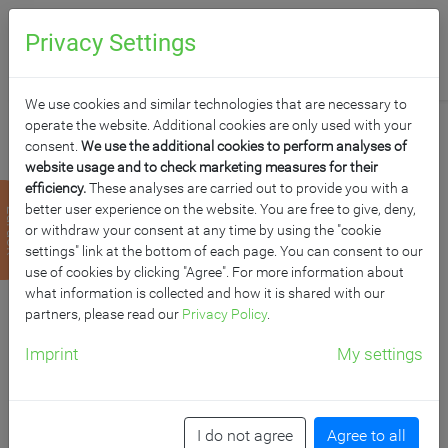
0
Anfragen
Privacy Settings
We use cookies and similar technologies that are necessary to
operate the website. Additional cookies are only used with your
consent.
We use the additional cookies to perform analyses of
website usage and to check marketing measures for their
efficiency.
These analyses are carried out to provide you with a
UMKLEIDESITZBANK
better user experience on the website. You are free to give, deny,
zurück
or withdraw your consent at any time by using the "cookie
MIT SCHUHABLAGE
settings" link at the bottom of each page. You can consent to our
use of cookies by clicking "Agree". For more information about
what information is collected and how it is shared with our
B/H/T: 100x45x35 cm, max. Länge pro Einheit 2 m
partners, please read our
Privacy Policy
.
Imprint
My settings
Artikelnummer: UBS LFM
I do not agree
Agree to all