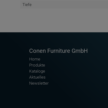
Tiefe
DATENBLATT DE
Name
W4LI18S
Anschrift
Conen Furniture GmbH
E-Mail Adresse
Home
Internet
Produkte
Telefon
Kataloge
Aktuelles
10 Rundmagnete - EW Z 7
Tafelreiniger für
Newsletter