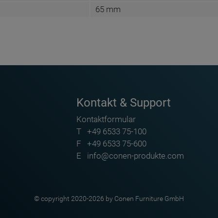
65 mm
Conen Furniture GmbH
Conenstr. 4
DE-54497 Morbach-Gonzerath
Kontakt & Support
info@conen-produkte.com
Kontaktformular
https://www.conen-produkte.de
T
+49 6533 75-100
+49 6533 75-100
F
+49 6533 75-600
E
info@conen-produkte.com
Whiteboardwischer zum trockenen abwischen. Für
 Whiteboards - TRS WB 100
alle Whiteboards geeignet, magnethaftend - EW Z 4
© copyright 2020-2026 by Conen Furniture GmbH