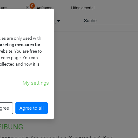
0
e uns
Anfragen
Händlerportal
ce
Jobs
Kontakt
ies are only used with
arketing measures for
ebsite. You are free to
of each page. You can
NTAGE
ollected and how it is
My settings
agree
Agree to all
EIBUNG
bringen oder Kunstprojekte in Szene setzen? Kein