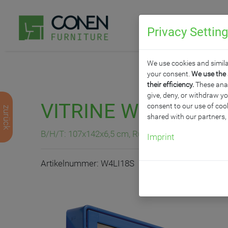
Privacy Settin
P
We use cookies and simila
your consent.
We use the 
their efficiency.
These analy
give, deny, or withdraw yo
VITRINE W4 MIT F
consent to our use of cook
zurück
shared with our partners,
B/H/T: 107x142x6,5 cm, Rückwand Stahl, Anschlag
Imprint
Artikelnummer: W4LI18S