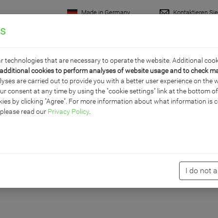
Made in Germany
Kontaktieren Si
gs
rodukte
Raumkonzepte
Wissenswertes
Servi
r technologies that are necessary to operate the website. Additional cook
additional cookies to perform analyses of website usage and to check m
ses are carried out to provide you with a better user experience on the w
ur consent at any time by using the "cookie settings" link at the bottom 
US PREMIUM STAHLEMA
ies by clicking "Agree". For more information about what information is c
 please read our
Privacy Policy
.
I do not 