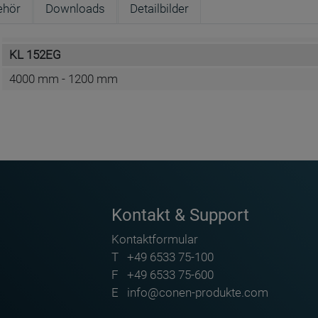
ehör
Downloads
Detailbilder
KL 152EG
4000 mm - 1200 mm
felfläche gesondert aus!
Conen Furniture GmbH
Conenstr. 4
DE-54497 Morbach-Gonzerath
Kontakt & Support
info@conen-produkte.com
Kontaktformular
https://www.conen-produkte.de
T
+49 6533 75-100
+49 6533 75-100
F
+49 6533 75-600
E
info@conen-produkte.com
en für Zirkel ZG-DSZIR - ZG-FUSS
Fuß mit Magnet für Zirkel ZG-DSZIR-M - ZG-FUSS-M