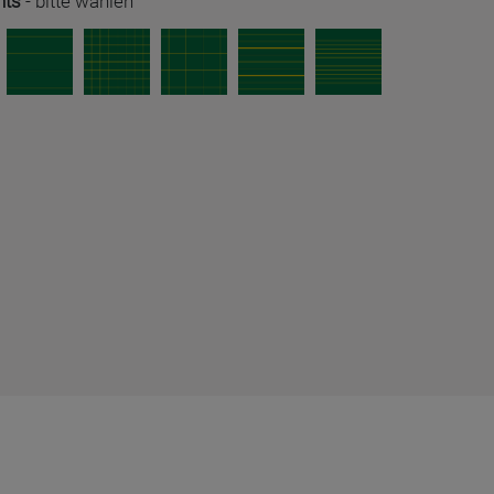
hts
-
bitte wählen