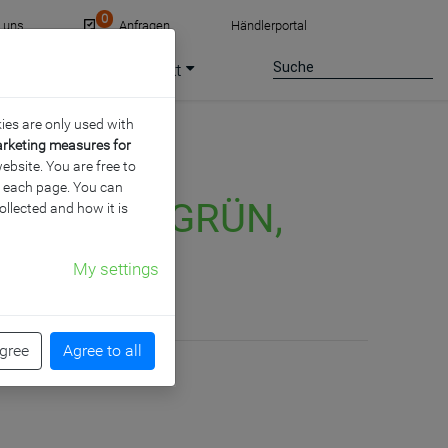
0
e uns
Anfragen
Händlerportal
ce
Jobs
Kontakt
ies are only used with
arketing measures for
ebsite. You are free to
of each page. You can
ILLE IN GRÜN,
ollected and how it is
My settings
agree
Agree to all