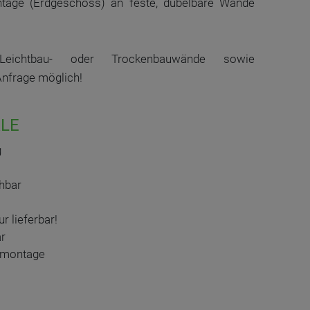
tage (Erdgeschoss) an feste, dübelbare Wände
ichtbau- oder Trockenbauwände sowie
Anfrage möglich!
LE
g
hbar
r lieferbar!
ar
admontage