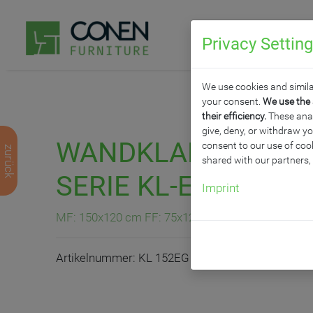
Privacy Settin
P
We use cookies and simila
your consent.
We use the 
their efficiency.
These analy
give, deny, or withdraw yo
WANDKLAPPTAFEL A
consent to our use of cook
zurück
shared with our partners,
SERIE KL-E
Imprint
MF: 150x120 cm FF: 75x120 cm
Artikelnummer: KL 152EG