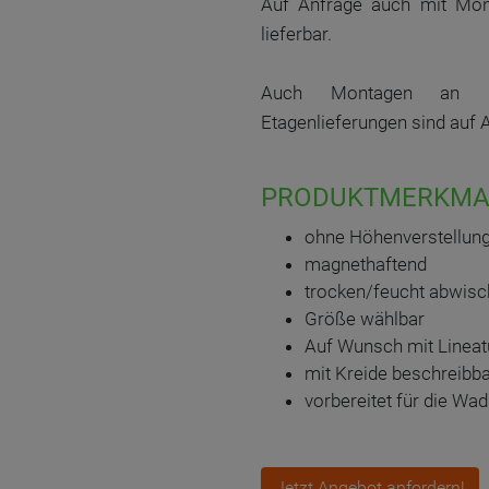
Auf Anfrage auch mit Mon
lieferbar.
Auch Montagen an Le
Etagenlieferungen sind auf 
PRODUKTMERKMA
ohne Höhenverstellun
magnethaftend
trocken/feucht abwisc
Größe wählbar
Auf Wunsch mit Lineatu
mit Kreide beschreibb
vorbereitet für die W
Jetzt Angebot anfordern!