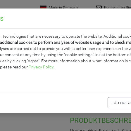
Made in Germany
Kontaktieren Si
gs
rodukte
Raumkonzepte
Wissenswertes
Servi
r technologies that are necessary to operate the website. Additional cook
additional cookies to perform analyses of website usage and to check m
ses are carried out to provide you with a better user experience on the w
ur consent at any time by using the "cookie settings" link at the bottom 
AHLEMAILLE, SERIE E
ies by clicking "Agree". For more information about what information is c
 please read our
Privacy Policy
.
I do not 
PRODUKTBESCHR
Unsere Wandtafel mit Stahl