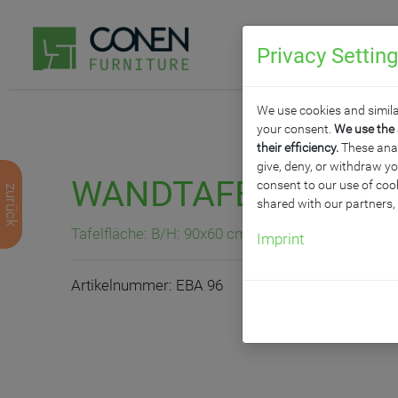
Privacy Settin
P
We use cookies and simila
your consent.
We use the 
their efficiency.
These analy
give, deny, or withdraw yo
WANDTAFEL AUS ST
consent to our use of cook
zurück
shared with our partners,
Tafelfläche: B/H: 90x60 cm, mit Ablage, blau
Imprint
Artikelnummer: EBA 96