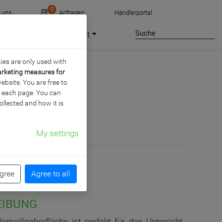
0
e uns
Anfragen
Händlerportal
ce
Jobs
Kontakt
ies are only used with
arketing measures for
ebsite. You are free to
of each page. You can
ollected and how it is
My settings
agree
Agree to all
EIBUNG
emailleoberfläche ist perfekt für den Unterricht