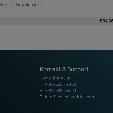
ehör
Downloads
EBA 9
Conen Furniture GmbH
Conenstr. 4
DE-54497 Morbach-Gonzerath
Kontakt & Support
info@conen-produkte.com
Kontaktformular
https://www.conen-produkte.de
T
+49 6533 75-100
+49 6533 75-100
F
+49 6533 75-600
E
info@conen-produkte.com
en für Zirkel ZG-DSZIR - ZG-FUSS
Fuß mit Magnet für Zirkel ZG-DSZIR-M - ZG-FUSS-M