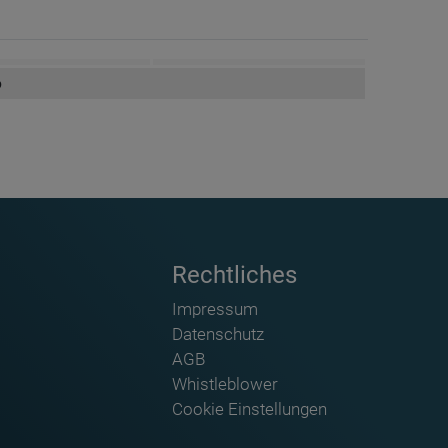
6
Rechtliches
Impressum
Datenschutz
AGB
Whistleblower
Zirkel mit Magnetfuß DrawStar PROFI - ZG-DSZIR-M
Geodreieck, Geometrie-Dreieck de
Cookie Einstellungen