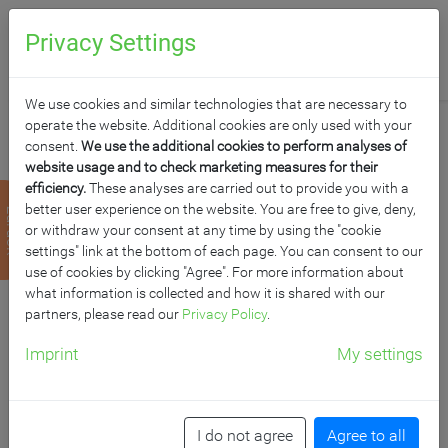
0
Anfragen
Privacy Settings
We use cookies and similar technologies that are necessary to
operate the website. Additional cookies are only used with your
consent.
We use the additional cookies to perform analyses of
website usage and to check marketing measures for their
efficiency.
These analyses are carried out to provide you with a
WANDTAFEL AUS
better user experience on the website. You are free to give, deny,
zurück
or withdraw your consent at any time by using the "cookie
STAHLEMAILLE, SERIE
settings" link at the bottom of each page. You can consent to our
use of cookies by clicking "Agree". For more information about
what information is collected and how it is shared with our
E
partners, please read our
Privacy Policy
.
Imprint
My settings
Tafelfläche: B/H: 200x100 cm, mit Ablage, schwarz
Artikelnummer: ESA 201
I do not agree
Agree to all