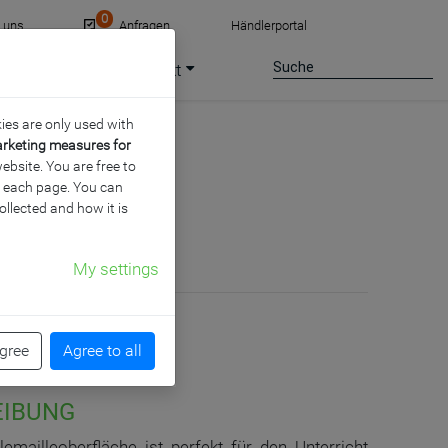
0
e uns
Anfragen
Händlerportal
ce
Jobs
Kontakt
ies are only used with
arketing measures for
ebsite. You are free to
of each page. You can
ollected and how it is
My settings
agree
Agree to all
EIBUNG
emailleoberfläche ist perfekt für den Unterricht