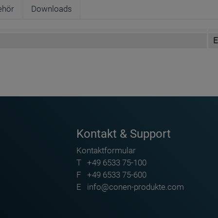
ehör
Downloads
E
Conen Furniture GmbH
Conenstr. 4
DE-54497 Morbach-Gonzerath
Kontakt & Support
info@conen-produkte.com
Kontaktformular
https://www.conen-produkte.de
T
+49 6533 75-100
+49 6533 75-100
F
+49 6533 75-600
E
info@conen-produkte.com
en für Zirkel ZG-DSZIR - ZG-FUSS
Fuß mit Magnet für Zirkel ZG-DSZIR-M - ZG-FUSS-M