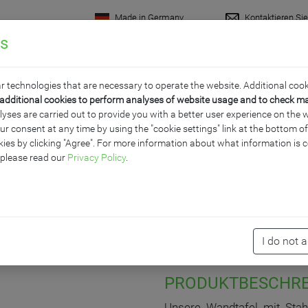
Made in Germany
Kontaktieren Si
gs
rodukte
Raumkonzepte
Wissenswertes
Servi
r technologies that are necessary to operate the website. Additional cook
additional cookies to perform analyses of website usage and to check m
ses are carried out to provide you with a better user experience on the w
ur consent at any time by using the "cookie settings" link at the bottom 
AHLEMAILLE, SERIE E
ies by clicking "Agree". For more information about what information is c
 please read our
Privacy Policy
.
I do not 
PRODUKTBESCHR
Unsere Wandtafel mit Stahl