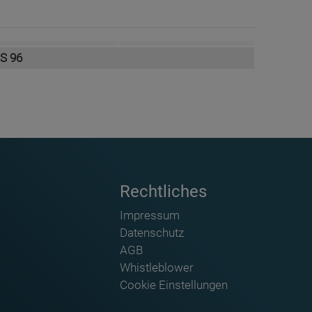
S 96
Rechtliches
Impressum
Datenschutz
AGB
Whistleblower
Zirkel mit Magnetfuß DrawStar PROFI - ZG-DSZIR-M
Geodreieck, Geometrie-Dreieck de
Cookie Einstellungen