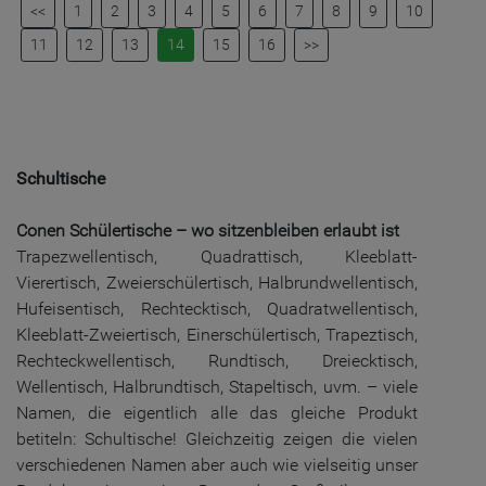
<<
1
2
3
4
5
6
7
8
9
10
11
12
13
14
15
16
>>
Schultische
Conen Schülertische – wo sitzenbleiben erlaubt ist
Trapezwellentisch, Quadrattisch, Kleeblatt-
Vierertisch, Zweierschülertisch, Halbrundwellentisch,
Hufeisentisch, Rechtecktisch, Quadratwellentisch,
Kleeblatt-Zweiertisch, Einerschülertisch, Trapeztisch,
Rechteckwellentisch, Rundtisch, Dreiecktisch,
Wellentisch, Halbrundtisch, Stapeltisch, uvm. – viele
Namen, die eigentlich alle das gleiche Produkt
betiteln: Schultische! Gleichzeitig zeigen die vielen
verschiedenen Namen aber auch wie vielseitig unser