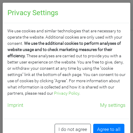
0
Anfragen
Privacy Settings
We use cookies and similar technologies that are necessary to
operate the website. Additional cookies are only used with your
consent.
We use the additional cookies to perform analyses of
website usage and to check marketing measures for their
efficiency.
These analyses are carried out to provide you with a
SCHULTISCHE
better user experience on the website. You are free to give, deny,
or withdraw your consent at any time by using the "cookie
settings" link at the bottom of each page. You can consent to our
Zum Lernen benötigt man eine stabile Grundlage!
use of cookies by clicking "Agree". For more information about
Unsere Schultische sorgen für ein entspanntes und
what information is collected and how it is shared with our
partners, please read our
Privacy Policy
.
farbenfrohes Klima in jedem Klassenzimmer. So macht
lernen Spaß!
Imprint
My settings
Produkt­filter
Raster
/
Reihen
I do not agree
Agree to all