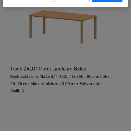
Tisch ZALOTTI mit Linoleum-Belag
Rechtecktische, Maße B/T: 120...160x60...80 cm, Höhen
25…76 cm, Massivholzbeine Ø 60 mm, Fußvariante:
Stellfuß