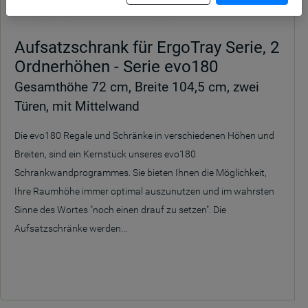
Aufsatzschrank für ErgoTray Serie, 2
Ordnerhöhen - Serie evo180
Gesamthöhe 72 cm, Breite 104,5 cm, zwei
Türen, mit Mittelwand
Die evo180 Regale und Schränke in verschiedenen Höhen und
Breiten, sind ein Kernstück unseres evo180
Schrankwandprogrammes. Sie bieten Ihnen die Möglichkeit,
Ihre Raumhöhe immer optimal auszunutzen und im wahrsten
Sinne des Wortes "noch einen drauf zu setzen". Die
Aufsatzschränke werden...