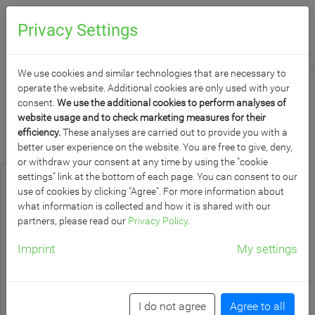
0
Anfragen
Privacy Settings
We use cookies and similar technologies that are necessary to
operate the website. Additional cookies are only used with your
consent.
We use the additional cookies to perform analyses of
website usage and to check marketing measures for their
efficiency.
These analyses are carried out to provide you with a
Produkt­filter
/
Reihen
better user experience on the website. You are free to give, deny,
Raster
or withdraw your consent at any time by using the "cookie
settings" link at the bottom of each page. You can consent to our
use of cookies by clicking "Agree". For more information about
what information is collected and how it is shared with our
partners, please read our
Privacy Policy
.
Imprint
My settings
I do not agree
Agree to all