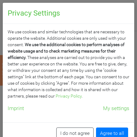
0
Anfragen
Privacy Settings
We use cookies and similar technologies that are necessary to
operate the website. Additional cookies are only used with your
consent.
We use the additional cookies to perform analyses of
website usage and to check marketing measures for their
efficiency.
These analyses are carried out to provide you with a
FREISTEHENDE
better user experience on the website. You are free to give, deny,
zurück
or withdraw your consent at any time by using the "cookie
KLAPPTAFEL AUS
settings" link at the bottom of each page. You can consent to our
use of cookies by clicking "Agree". For more information about
what information is collected and how it is shared with our
STAHL, WHITEBOARD,
partners, please read our
Privacy Policy
.
SERIE KLST IN WEISS
Imprint
My settings
MF: 200x100 cm FF: 100x100 cm, feststehend
I do not agree
Agree to all