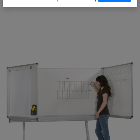
Artikelnummer: KL B200STW