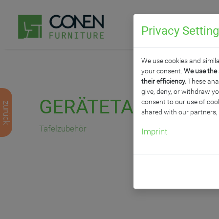
Privacy Settin
P
We use cookies and simila
your consent.
We use the 
their efficiency.
These analy
give, deny, or withdraw yo
GERÄTETAFEL DELUX
consent to our use of cook
zurück
shared with our partners,
Tafelzubehör
Imprint