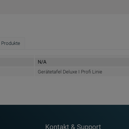
 Produkte
N/A
Gerätetafel Deluxe I Profi Linie
getafel für Media-Rail 2 - NSS-EW
Whiteboard Einhängetafel für Media-Rail 2 - NSS-EW
175 E
Kontakt & Support