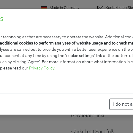
Made in Germany
Kontaktieren Si
gs
rodukte
Raumkonzepte
Wissenswertes
Servi
r technologies that are necessary to operate the website. Additional cook
additional cookies to perform analyses of website usage and to check m
ses are carried out to provide you with a better user experience on the w
ur consent at any time by using the "cookie settings" link at the bottom 
E I PROFI LINIE
ies by clicking "Agree". For more information about what information is c
 please read our
Privacy Policy
.
PRODUKTBESCHR
I do not 
Gerätetafel inkl.:
- Zirkel mit Saugfuß