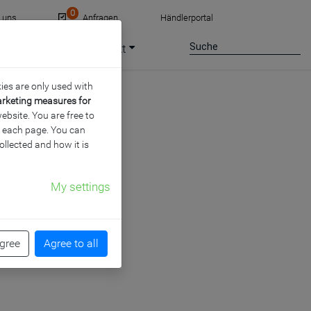
0
e uns
Anfragen
Händlerportal
ce
Jobs
Kontakt
ies are only used with
arketing measures for
ebsite. You are free to
of each page. You can
ollected and how it is
My settings
EIBUNG
agree
Agree to all