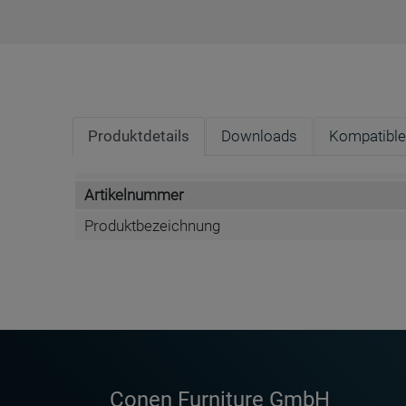
Produktdetails
Downloads
Kompatible
Artikelnummer
Produktbezeichnung
DATENBLATT DE
Whiteboard Einhän
96 E
Conen Furniture GmbH