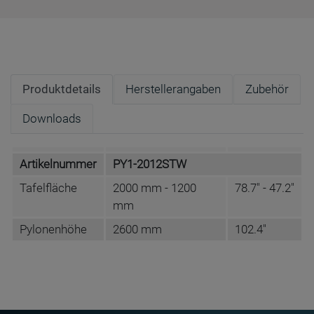
Produktdetails
Herstellerangaben
Zubehör
Downloads
Artikelnummer
PY1-2012STW
Tafelfläche
2000 mm - 1200
78.7" - 47.2"
mm
Pylonenhöhe
2600 mm
102.4"
DATENBLATT DE
Name
Conen Furniture GmbH