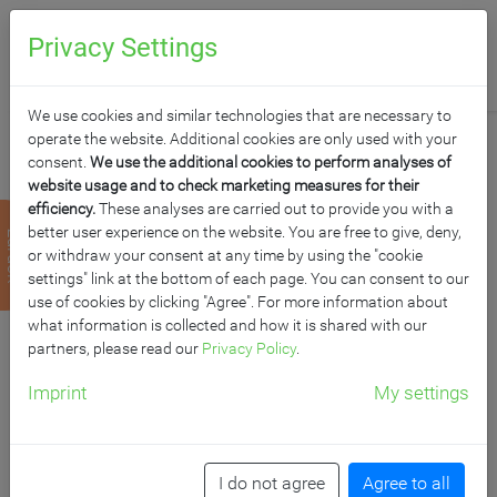
0
Anfragen
Privacy Settings
We use cookies and similar technologies that are necessary to
operate the website. Additional cookies are only used with your
consent.
We use the additional cookies to perform analyses of
website usage and to check marketing measures for their
efficiency.
These analyses are carried out to provide you with a
WHITEBOARD
better user experience on the website. You are free to give, deny,
zurück
or withdraw your consent at any time by using the "cookie
PYLONENTAFEL MIT
settings" link at the bottom of each page. You can consent to our
use of cookies by clicking "Agree". For more information about
what information is collected and how it is shared with our
EINER TAFELFLÄCHE
partners, please read our
Privacy Policy
.
AUS STAHL, SERIE PY1
Imprint
My settings
ST, WEISS
I do not agree
Agree to all