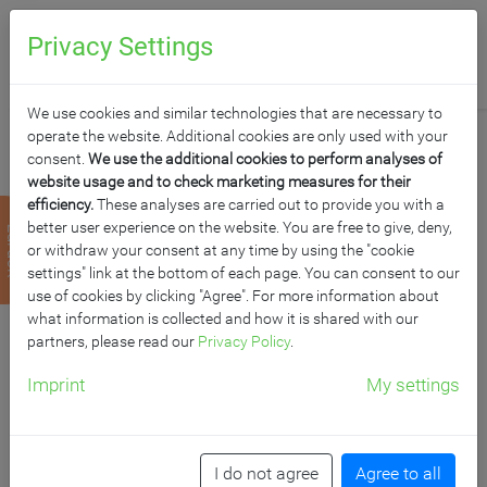
0
Anfragen
Privacy Settings
We use cookies and similar technologies that are necessary to
operate the website. Additional cookies are only used with your
consent.
We use the additional cookies to perform analyses of
website usage and to check marketing measures for their
efficiency.
These analyses are carried out to provide you with a
WHITEBOARD AUS
better user experience on the website. You are free to give, deny,
zurück
or withdraw your consent at any time by using the "cookie
STAHL, SERIE ST,
settings" link at the bottom of each page. You can consent to our
use of cookies by clicking "Agree". For more information about
what information is collected and how it is shared with our
WEISS
partners, please read our
Privacy Policy
.
Imprint
My settings
B/H: 250x120 cm
Artikelnummer: STW 2512
I do not agree
Agree to all