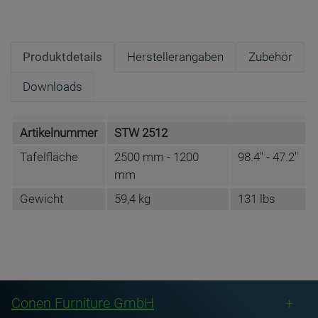
Produktdetails
Herstellerangaben
Zubehör
Downloads
Artikelnummer
STW 2512
Tafelfläche
2500 mm - 1200
98.4" - 47.2"
mm
Gewicht
59,4 kg
131 lbs
DATENBLATT DE
Name
Conen Furniture GmbH
STW 2512
Anschrift
Conenstr. 4
Conen Furniture GmbH