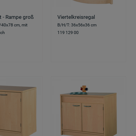
t - Rampe groß
Viertelkreisregal
/40x78 cm, mit
B/H/T: 36x56x36 cm
ich
119 129 00