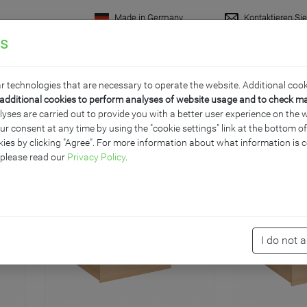
Made in Germany
Kontaktieren Si
gs
rodukte
Raumkonzepte
Wissenswertes
Servi
r technologies that are necessary to operate the website. Additional cook
additional cookies to perform analyses of website usage and to check m
ses are carried out to provide you with a better user experience on the w
ur consent at any time by using the "cookie settings" link at the bottom 
ies by clicking "Agree". For more information about what information is c
 please read our
Privacy Policy
.
I do not 