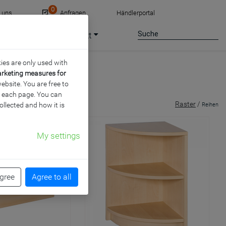
0
e uns
Anfragen
Händlerportal
ce
Jobs
Kontakt
ies are only used with
arketing measures for
ebsite. You are free to
of each page. You can
Raster
/
ollected and how it is
Reihen
My settings
agree
Agree to all