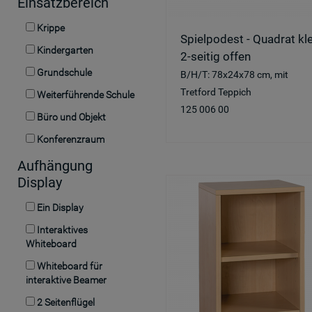
Einsatzbereich
Krippe
Spielpodest - Quadrat kle
Kindergarten
2-seitig offen
Grundschule
B/H/T: 78x24x78 cm, mit
Tretford Teppich
Weiterführende Schule
125 006 00
Büro und Objekt
Konferenzraum
Aufhängung
Display
Ein Display
Interaktives
Whiteboard
Whiteboard für
interaktive Beamer
2 Seitenflügel