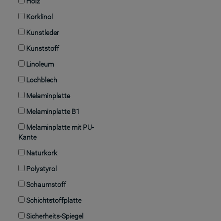
Holz
Korklinol
Kunstleder
Kunststoff
Linoleum
Lochblech
Melaminplatte
Melaminplatte B1
Melaminplatte mit PU-
Kante
Naturkork
Polystyrol
Schaumstoff
Schichtstoffplatte
Sicherheits-Spiegel