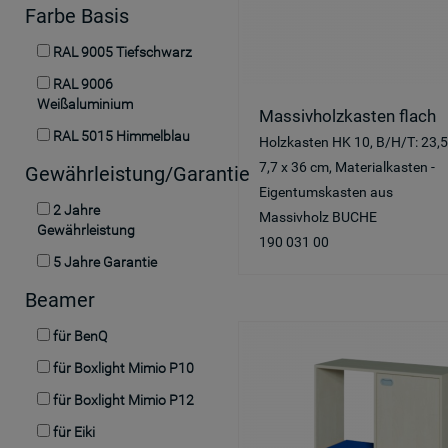
Farbe Basis
RAL 9005 Tiefschwarz
RAL 9006
Weißaluminium
Massivholzkasten flach
RAL 5015 Himmelblau
Holzkasten HK 10, B/H/T: 23,5
7,7 x 36 cm, Materialkasten -
Gewährleistung/Garantie
Eigentumskasten aus
2 Jahre
Massivholz BUCHE
Gewährleistung
190 031 00
5 Jahre Garantie
Beamer
für BenQ
für Boxlight Mimio P10
für Boxlight Mimio P12
für Eiki