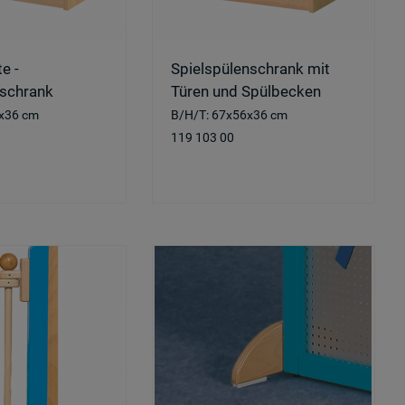
e -
Spielspülenschrank mit
schrank
Türen und Spülbecken
x36 cm
B/H/T: 67x56x36 cm
119 103 00