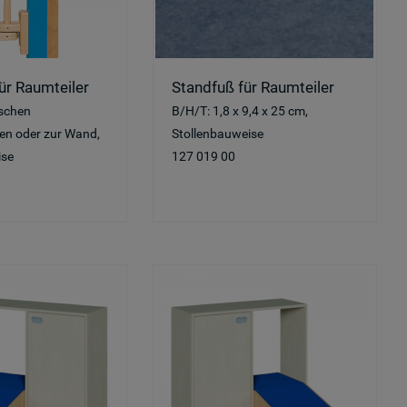
ür Raumteiler
Standfuß für Raumteiler
ischen
B/H/T: 1,8 x 9,4 x 25 cm,
en oder zur Wand,
Stollenbauweise
ise
127 019 00