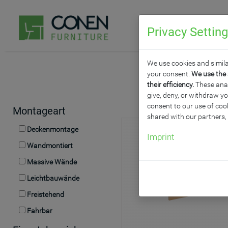
Privacy Settin
P
We use cookies and simila
your consent.
We use the 
their efficiency.
These analy
give, deny, or withdraw yo
consent to our use of cook
Montageart
shared with our partners,
Deckenmontage
Imprint
Wandmontiert
Massive Wände
Leichtbauwände
Freistehend
Fahrbar