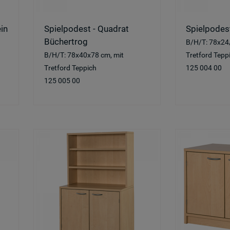
in
Spielpodest - Quadrat
Spielpodes
Büchertrog
B/H/T: 78x24
B/H/T: 78x40x78 cm, mit
Tretford Tepp
Tretford Teppich
125 004 00
125 005 00