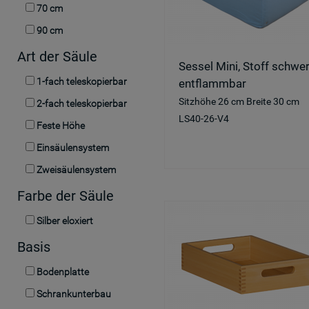
70 cm
90 cm
Art der Säule
Sessel Mini, Stoff schwe
1-fach teleskopierbar
entflammbar
Sitzhöhe 26 cm Breite 30 cm
2-fach teleskopierbar
LS40-26-V4
Feste Höhe
Einsäulensystem
Zweisäulensystem
Farbe der Säule
Silber eloxiert
Basis
Bodenplatte
Schrankunterbau