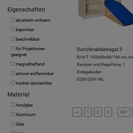
Eigenschaften
akustisch wirksam
bepinnbar
beschreibbar
für Projektionen
Durchkrabbelregal 3
geeignet
B/H/T: 102x80x40/196 cm, mi
magnethaftend
Rampen und Regal links, 1
Einlegeboden
schwer entflammbar
0208 02911RL
trocken abwischbar
Material
Acrylglas
...
<<
1
2
3
601
Aluminium
Glas