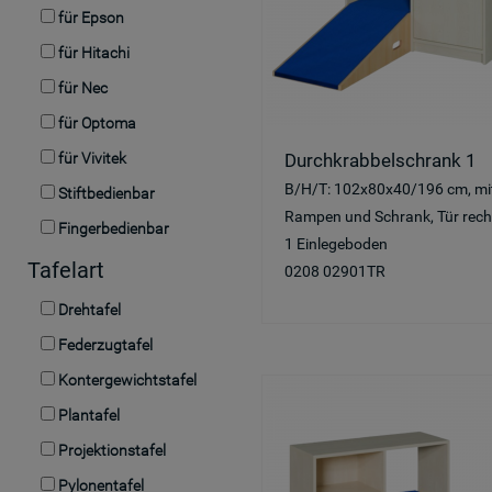
für Epson
für Hitachi
für Nec
für Optoma
für Vivitek
Durchkrabbelschrank 1
B/H/T: 102x80x40/196 cm, mi
Stiftbedienbar
Rampen und Schrank, Tür rech
Fingerbedienbar
1 Einlegeboden
Tafelart
0208 02901TR
Drehtafel
Federzugtafel
Kontergewichtstafel
Plantafel
Projektionstafel
Pylonentafel