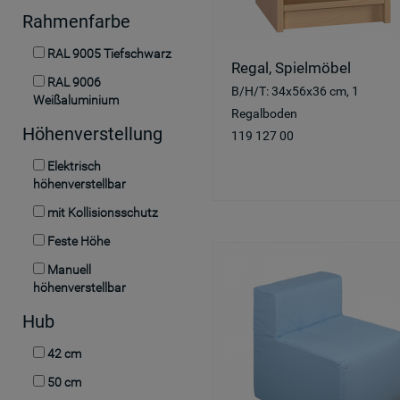
Rahmenfarbe
RAL 9005 Tiefschwarz
Regal, Spielmöbel
RAL 9006
B/H/T: 34x56x36 cm, 1
Weißaluminium
Regalboden
Höhenverstellung
119 127 00
Elektrisch
höhenverstellbar
mit Kollisionsschutz
Feste Höhe
Manuell
höhenverstellbar
Hub
42 cm
50 cm