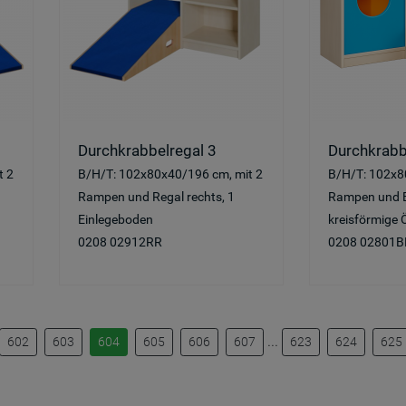
Durchkrabbelregal 3
Durchkrabb
t 2
B/H/T: 102x80x40/196 cm, mit 2
B/H/T: 102x8
Rampen und Regal rechts, 1
Rampen und Bu
Einlegeboden
kreisförmige 
0208 02912RR
0208 02801B
...
602
603
604
605
606
607
623
624
625