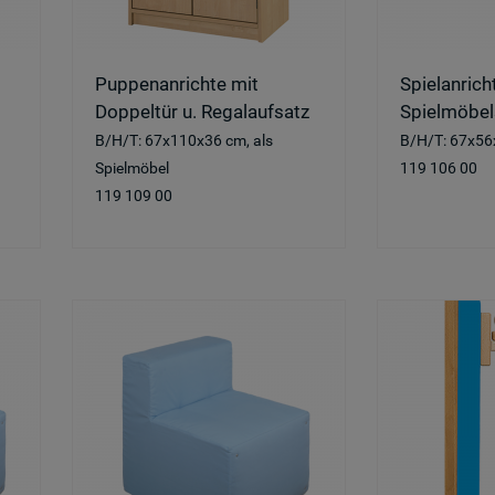
Puppenanrichte mit
Spielanricht
Doppeltür u. Regalaufsatz
Spielmöbel
B/H/T: 67x110x36 cm, als
B/H/T: 67x56
Spielmöbel
119 106 00
119 109 00