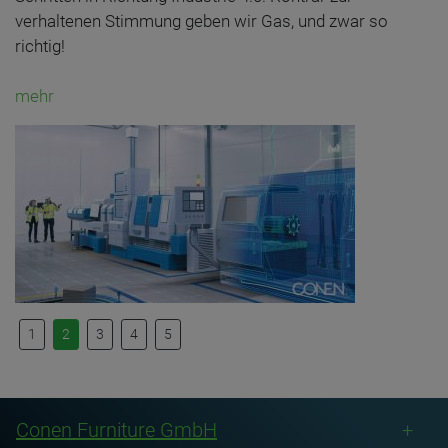
verhaltenen Stimmung geben wir Gas, und zwar so
richtig!
mehr
1
2
3
4
5
Conen Furniture GmbH