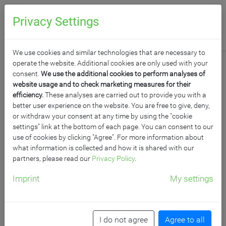
0
Anfragen
Privacy Settings
Aktuelles
We use cookies and similar technologies that are necessary to
operate the website. Additional cookies are only used with your
consent.
We use the additional cookies to perform analyses of
website usage and to check marketing measures for their
efficiency.
These analyses are carried out to provide you with a
better user experience on the website. You are free to give, deny,
01.06.2022
or withdraw your consent at any time by using the "cookie
Besuchen Sie uns auf der didacta
settings" link at the bottom of each page. You can consent to our
use of cookies by clicking "Agree". For more information about
in Köln!
what information is collected and how it is shared with our
partners, please read our
Privacy Policy
.
Messestand Halle 8.1 | Stand B010
07. – 11.06.2022 wir freuen uns auf Sie!
Imprint
My settings
mehr
I do not agree
Agree to all